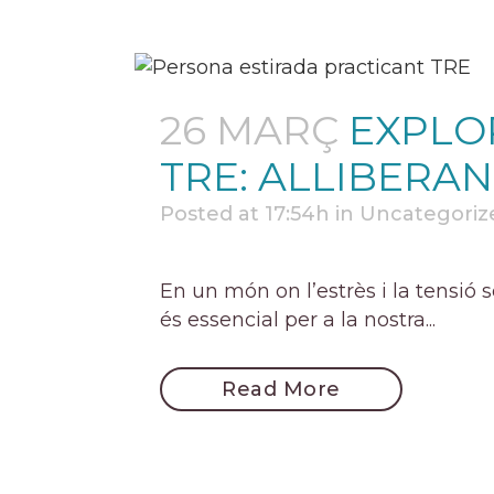
26 MARÇ
EXPLOR
TRE: ALLIBERAN
Posted at 17:54h
in
Uncategoriz
En un món on l’estrès i la tensió 
és essencial per a la nostra...
Read More