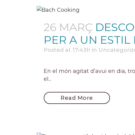
26 MARÇ
DESCO
PER A UN ESTIL
Posted at 17:43h
in
Uncategoriz
En el món agitat d’avui en dia, t
el...
Read More