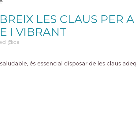
REIX LES CLAUS PER A 
E I VIBRANT
ed @ca
 saludable, és essencial disposar de les claus ad