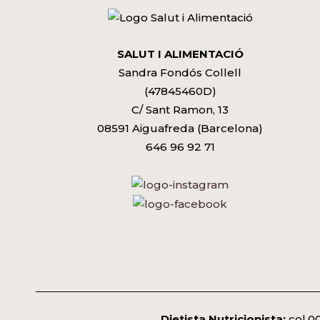
SALUT I ALIMENTACIÓ
Sandra Fondós Collell
(47845460D)
C/ Sant Ramon, 13
08591 Aiguafreda (Barcelona)
646 96 92 71
Dietista Nutricionista:
col.0