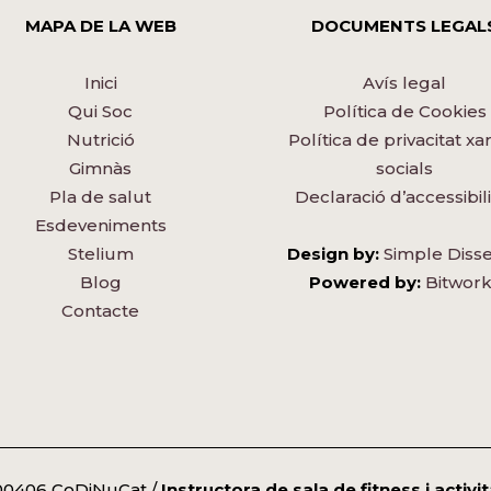
MAPA DE LA WEB
DOCUMENTS LEGAL
Inici
Avís legal
Qui Soc
Política de Cookies
Nutrició
Política de privacitat xa
Gimnàs
socials
Pla de salut
Declaració d’accessibili
Esdeveniments
Stelium
Design by:
Simple Diss
Blog
Powered by:
Bitwork
Contacte
00406 CoDiNuCat /
Instructora de sala de fitness i activit