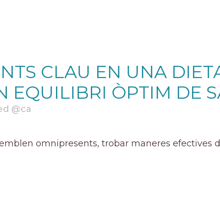
NTS CLAU EN UNA DIET
 EQUILIBRI ÒPTIM DE 
ed @ca
semblen omnipresents, trobar maneres efectives de r