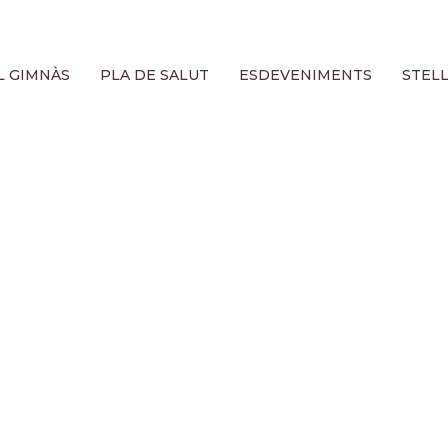
L GIMNÀS
PLA DE SALUT
ESDEVENIMENTS
STEL
tegorize