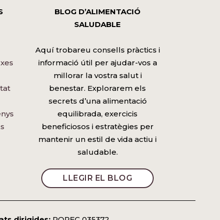
S
BLOG D’ALIMENTACIÓ
SALUDABLE
Aquí trobareu consells pràctics i
rxes
informació útil per ajudar-vos a
millorar la vostra salut i
tat
benestar. Explorarem els
secrets d’una alimentació
enys
equilibrada, exercicis
s
beneficiosos i estratègies per
mantenir un estil de vida actiu i
saludable.
LLEGIR EL BLOG
ats dirigides:
ROPEC 035372