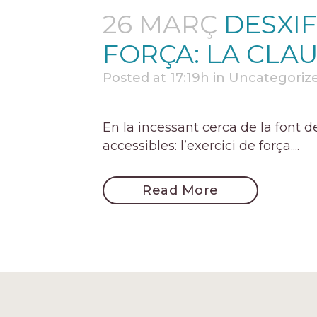
26 MARÇ
DESXIF
FORÇA: LA CLAU
Posted at 17:19h
in
Uncategoriz
En la incessant cerca de la font d
accessibles: l’exercici de força....
Read More