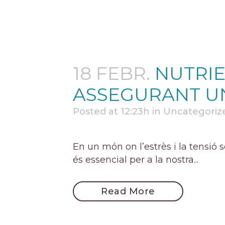
18 FEBR.
NUTRIE
ASSEGURANT UN
Posted at 12:23h
in
Uncategoriz
En un món on l’estrès i la tensió 
és essencial per a la nostra...
Read More