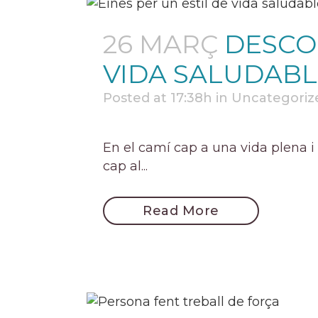
26 MARÇ
DESCOB
VIDA SALUDABL
Posted at 17:38h
in
Uncategoriz
En el camí cap a una vida plena i
cap al...
Read More