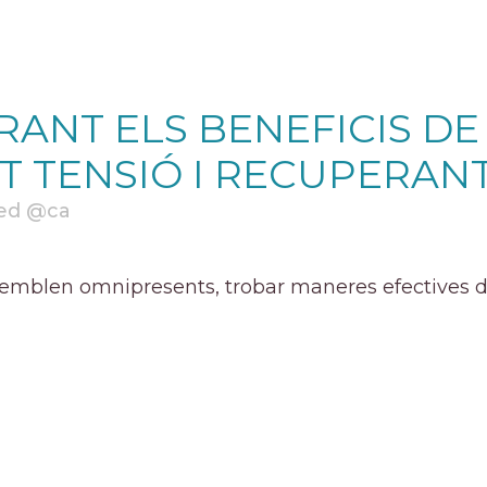
ANT ELS BENEFICIS DE
T TENSIÓ I RECUPERANT
ed @ca
semblen omnipresents, trobar maneres efectives de r