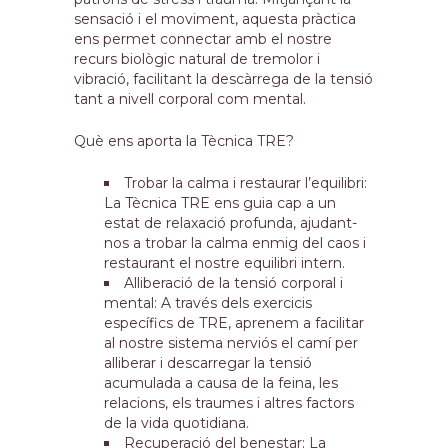
sensació i el moviment, aquesta pràctica
ens permet connectar amb el nostre
recurs biològic natural de tremolor i
vibració, facilitant la descàrrega de la tensió
tant a nivell corporal com mental.
Què ens aporta la Tècnica TRE?
Trobar la calma i restaurar l’equilibri:
La Tècnica TRE ens guia cap a un
estat de relaxació profunda, ajudant-
nos a trobar la calma enmig del caos i
restaurant el nostre equilibri intern.
Alliberació de la tensió corporal i
mental: A través dels exercicis
específics de TRE, aprenem a facilitar
al nostre sistema nerviós el camí per
alliberar i descarregar la tensió
acumulada a causa de la feina, les
relacions, els traumes i altres factors
de la vida quotidiana.
Recuperació del benestar: La