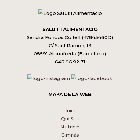
SALUT I ALIMENTACIÓ
Sandra Fondós Collell (47845460D)
C/ Sant Ramon, 13
08591 Aiguafreda (Barcelona)
646 96 92 71
MAPA DE LA WEB
Inici
Qui Soc
Nutrició
Gimnàs