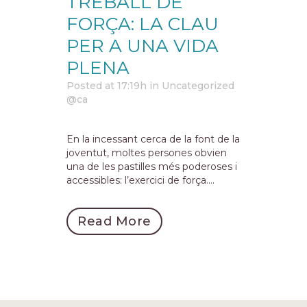
TREBALL DE
FORÇA: LA CLAU
PER A UNA VIDA
PLENA
Posted at 17:19h
in
Uncategorized
@ca
En la incessant cerca de la font de la
joventut, moltes persones obvien
una de les pastilles més poderoses i
accessibles: l’exercici de força....
Read More