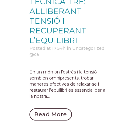
TÈCNICA TRE:
ALLIBERANT
TENSIÓ I
RECUPERANT
L’EQUILIBRI
Posted at 17:54h
in
Uncategorized
@ca
En un món on l’estrès i la tensió
semblen omnipresents, trobar
maneres efectives de relaxar-se i
restaurar l’equilibri és essencial per a
la nostra...
Read More